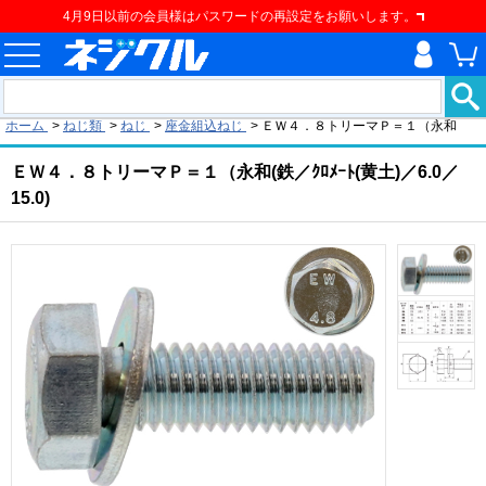
4月9日以前の会員様はパスワードの再設定をお願いします。
現在の位置
ホーム
>
ねじ類
>
ねじ
>
座金組込ねじ
>
ＥＷ４．８トリーマＰ＝１（永和
ＥＷ４．８トリーマＰ＝１（永和(鉄／ｸﾛﾒｰﾄ(黄土)／6.0／
15.0)