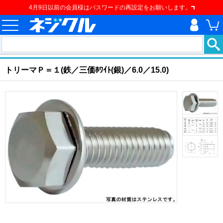
4月9日以前の会員様はパスワードの再設定をお願いします。
ホーム
>
ねじ類
>
ねじ
>
座金組込ねじ
>
トリーマＰ＝１
現在の位置
トリーマＰ＝１(鉄／三価ﾎﾜｲﾄ(銀)／6.0／15.0)