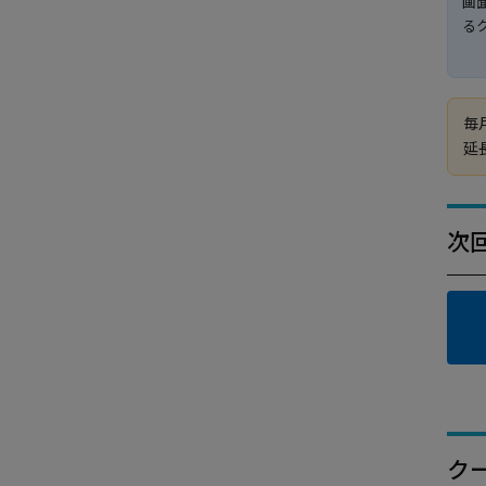
画
る
毎
延
次
ク