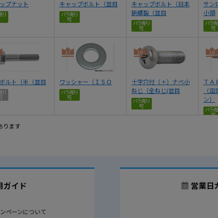
ップナット
キャップボルト（並目
キャップボルト（日本
サン
鋲螺製（並目
小頭
17
18
19
ボルト（半（並目
ワッシャー（ＩＳＯ
十字穴付（＋）ナベ小
ＴＡ
ねじ（全ねじ(並目
（皿
ン）
あります
用ガイド
営業日
ンペーンについて