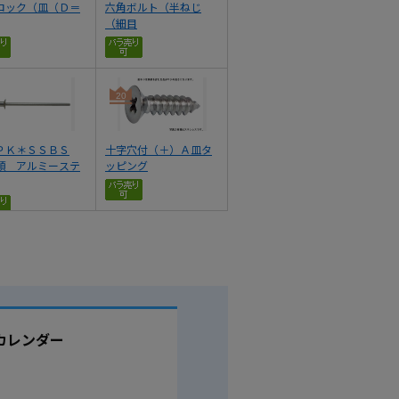
ロック（皿（Ｄ＝
六角ボルト（半ねじ
（細目
20
ＰＫ＊ＳＳＢＳ
十字穴付（＋）Ａ皿タ
頭 アルミーステ
ッピング
カレンダー