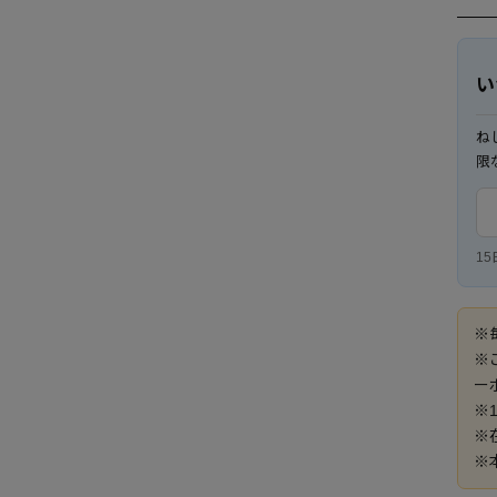
い
ね
限
1
※
※
ー
※
※
※