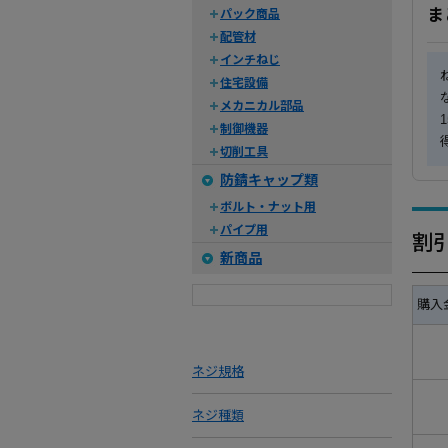
ま
パック商品
配管材
インチねじ
住宅設備
メカニカル部品
制御機器
切削工具
防錆キャップ類
ボルト・ナット用
パイプ用
割
新商品
購入
ネジ規格
ネジ種類