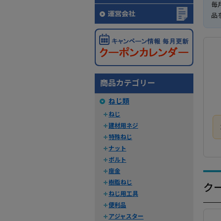
毎
品
商品カテゴリー
ねじ類
ねじ
建材用ネジ
特殊ねじ
ナット
ボルト
座金
樹脂ねじ
ク
ねじ用工具
便利品
アジャスター