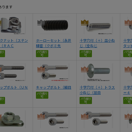
あります
2
3
4
クナット（ステン
ホーローセット（永井
十字穴付（＋）皿小ね
十字
（ＲＡＣ
精密（クボミ先
じ（全ねじ
タッ
7
8
9
ップボルト（ＵＮ
キャップボルト（細目
十字穴付（＋）トラス
十字
小ねじ（並目
＝４
12
13
14