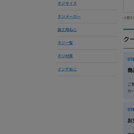
ネジサイズ
ネジメーカー
※割引
施工用ねじ
ク
ネジ一覧
ネジ材質
ST
インチねじ
商
ご
カ
ST
お