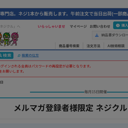
専門店。ネジ1本から販売します。午前注文で当日出荷(一部商
購
ネジクル」へ
いらっしゃいませ
マイページ
お問い合わせ
納品書ダウンロ
商品番号検索
注文方法
AI技術相談
検索の仕方
てログインされる会員はパスワードの再設定が必要となります。
をお願いします。
の日
毎月15日開催
メルマガ登録者様限定 ネジクル