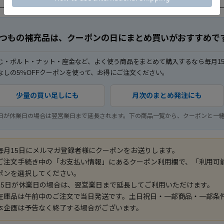
つもの補充品は、クーポンの日にまとめ買いがおすすめで
じ・ボルト・ナット・座金など、よく使う商品をまとめて購入するなら毎月1
なしの5％OFFクーポンを使って、お得にご注文ください。
少量の買い足しにも
月次のまとめ発注にも
5日が休業日の場合は翌営業日まで延長されます。下の商品一覧から、クーポンと一
毎月15日にメルマガ登録者様にクーポンをお送りします。
ご注文手続き中の「お支払い情報」にあるクーポン利用欄で、「利用可
ポンを選択してください。
15日が休業日の場合は、翌営業日まで延長してご利用いただけます。
在庫品は午前中のご注文で当日発送です。土日祝日・一部商品・一部条
本企画は予告なく終了する場合がございます。